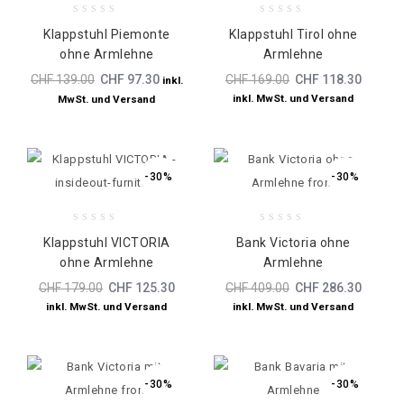
0
0
Klappstuhl Piemonte
Klappstuhl Tirol ohne
out
out
ohne Armlehne
Armlehne
of
of
5
5
CHF
139.00
CHF
97.30
CHF
169.00
CHF
118.30
inkl.
inkl. MwSt. und Versand
MwSt. und Versand
-30%
-30%
0
0
Klappstuhl VICTORIA
Bank Victoria ohne
out
out
ohne Armlehne
Armlehne
of
of
5
5
CHF
179.00
CHF
125.30
CHF
409.00
CHF
286.30
inkl. MwSt. und Versand
inkl. MwSt. und Versand
-30%
-30%