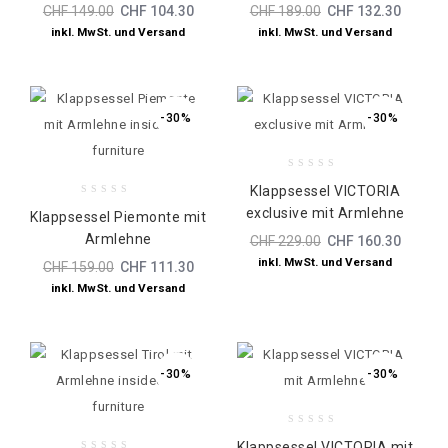
5
5
CHF
149.00
CHF
104.30
CHF
189.00
CHF
132.30
inkl. MwSt. und Versand
inkl. MwSt. und Versand
-30%
-30%
0
Klappsessel VICTORIA
out
0
exclusive mit Armlehne
of
Klappsessel Piemonte mit
out
5
Armlehne
CHF
229.00
CHF
160.30
of
5
inkl. MwSt. und Versand
CHF
159.00
CHF
111.30
inkl. MwSt. und Versand
-30%
-30%
0
Klappsessel VICTORIA mit