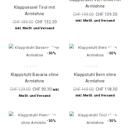
out
0
Armlehne
of
Klappsessel Tirol mit
out
5
Armlehne
CHF
199.00
CHF
139.30
of
5
inkl. MwSt. und Versand
CHF
189.00
CHF
132.30
inkl. MwSt. und Versand
-30%
-30%
0
0
Klappstuhl Bavaria ohne
Klappstuhl Bern ohne
out
out
Armlehne
Armlehne
of
of
5
5
CHF
129.00
CHF
90.30
CHF
169.00
CHF
118.30
inkl.
inkl. MwSt. und Versand
MwSt. und Versand
-30%
-30%