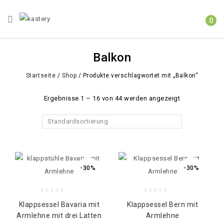
0
Balkon
Startseite
/
Shop
/
Produkte verschlagwortet mit „Balkon“
Ergebnisse 1 – 16 von 44 werden angezeigt
Standardsortierung
-30%
-30%
0
0
Klappsessel Bavaria mit
Klappsessel Bern mit
out
out
Armlehne mit drei Latten
Armlehne
of
of