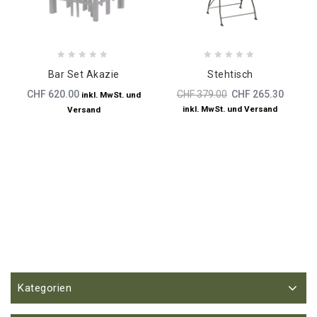
0
0
Bar Set Akazie
Stehtisch
out
out
of
of
CHF
620.00
CHF
379.00
CHF
265.30
inkl. MwSt. und
5
5
inkl. MwSt. und Versand
Versand
Kategorien