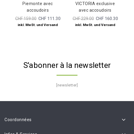
Piemonte avec
VICTORIA exclusive
of
of
5
accoudoirs
avec accoudoirs
5
CHF
159.00
CHF
111.30
CHF
229.00
CHF
160.30
inkl. MwSt. und Versand
inkl. MwSt. und Versand
S'abonner à la newsletter
[newsletter]
Coordonnées