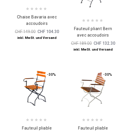
0
Chaise Bavaria avec
out
accoudoirs
of
0
Fauteuil pliant Bern
5
out
CHF
149.00
CHF
104.30
avec accoudoirs
of
inkl. MwSt. und Versand
5
CHF
189.00
CHF
132.30
inkl. MwSt. und Versand
-30%
-30%
0
0
Fauteuil pliable
Fauteuil pliable
out
out